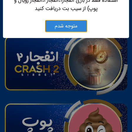
استفاده فقط در بازی انفجار۱،انفجار۲،انفجار رویال و
پوپ) از سیب بت دریافت کنید
متوجه شدم