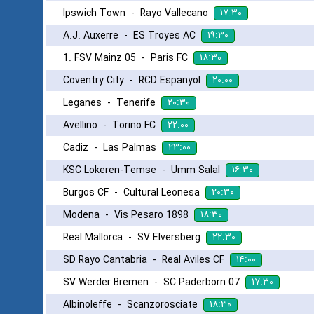
۱۷:۳۰
Ipswich Town
-
Rayo Vallecano
۱۹:۳۰
A.J. Auxerre
-
ES Troyes AC
۱۸:۳۰
1. FSV Mainz 05
-
Paris FC
۲۰:۰۰
Coventry City
-
RCD Espanyol
۲۰:۳۰
Leganes
-
Tenerife
۲۲:۰۰
Avellino
-
Torino FC
۲۳:۰۰
Cadiz
-
Las Palmas
۱۶:۳۰
KSC Lokeren-Temse
-
Umm Salal
۲۰:۳۰
Burgos CF
-
Cultural Leonesa
۱۸:۳۰
Modena
-
Vis Pesaro 1898
۲۲:۳۰
Real Mallorca
-
SV Elversberg
۱۴:۰۰
SD Rayo Cantabria
-
Real Aviles CF
۱۷:۳۰
SV Werder Bremen
-
SC Paderborn 07
۱۸:۳۰
Albinoleffe
-
Scanzorosciate