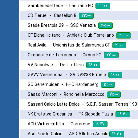
۲۲:۰۰
Sambenedettese
-
Lanciano FC
۲۲:۰۰
CD Teruel
-
Castellon B
۲۰:۰۰
Stade Brestois 29
-
SSC Venezia
۲۰:۰۰
CF Elche Ilicitano
-
Athletic Club Torrellano
۲۱:۰۰
Real Avila
-
Unionistas de Salamanca CF
۲۲:۰۰
Gimnastic de Tarragona
-
Girona FC
۱۶:۰۰
VV Noordwijk
-
De Treffers
۱۶:۰۰
GVVV Veenendaal
-
SV DVS'33 Ermelo
۱۶:۰۰
SC Genemuiden
-
HHC Hardenberg
۱۹:۰۰
Sasso Marconi
-
Rondinella Marzocco
Sassari Calcio Latte Dolce
-
S.E.F. Sassari Torres 190
۱۹:۳۰
NK Bratstvo Gracanica
-
FK Sloboda Tuzla
۱۹:۳۰
ACD Virtus Entella
-
Carrarese
۱۹:۳۰
Asd Pineto Calcio
-
ASD Atletico Ascoli