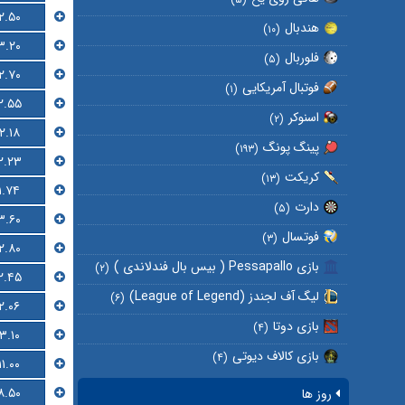
۲.۵۰
هندبال
(۱۰)
۳.۲۰
فلوربال
(۵)
۲.۷۰
فوتبال آمریکایی
(۱)
۲.۵۵
اسنوکر
(۲)
۲.۱۸
پینگ پونگ
(۱۹۳)
۲.۲۳
کریکت
(۱۳)
۱.۷۴
دارت
(۵)
۳.۶۰
فوتسال
(۳)
۲.۸۰
بازی Pessapallo ( بیس بال فندلاندی )
(۲)
۲.۴۵
لیگ آف لجندز (League of Legend)
(۶)
۲.۰۶
بازی دوتا
(۴)
۳.۱۰
بازی کالاف دیوتی
(۴)
۱۱.۰۰
۸.۵۰
روز ها