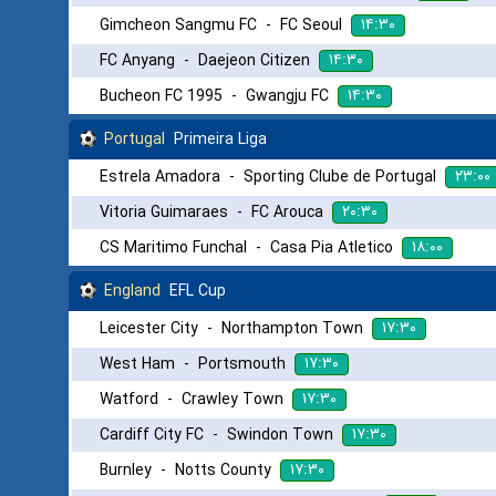
۱۴:۳۰
Gimcheon Sangmu FC
-
FC Seoul
۱۴:۳۰
FC Anyang
-
Daejeon Citizen
۱۴:۳۰
Bucheon FC 1995
-
Gwangju FC
Portugal
Primeira Liga
۲۳:۰۰
Estrela Amadora
-
Sporting Clube de Portugal
۲۰:۳۰
Vitoria Guimaraes
-
FC Arouca
۱۸:۰۰
CS Maritimo Funchal
-
Casa Pia Atletico
England
EFL Cup
۱۷:۳۰
Leicester City
-
Northampton Town
۱۷:۳۰
West Ham
-
Portsmouth
۱۷:۳۰
Watford
-
Crawley Town
۱۷:۳۰
Cardiff City FC
-
Swindon Town
۱۷:۳۰
Burnley
-
Notts County