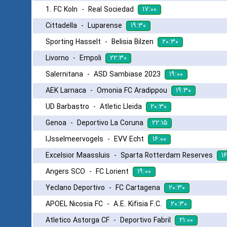
۱۷:۰۰
1. FC Koln
-
Real Sociedad
۱۹:۳۰
Cittadella
-
Luparense
۲۰:۳۰
Sporting Hasselt
-
Belisia Bilzen
۲۲:۳۰
Livorno
-
Empoli
۱۹:۰۰
Salernitana
-
ASD Sambiase 2023
۱۹:۳۰
AEK Larnaca
-
Omonia FC Aradippou
۲۰:۳۰
UD Barbastro
-
Atletic Lleida
۲۲:۱۵
Genoa
-
Deportivo La Coruna
۱۶:۰۰
IJsselmeervogels
-
EVV Echt
۱۶
Excelsior Maassluis
-
Sparta Rotterdam Reserves
۱۹:۰۰
Angers SCO
-
FC Lorient
۲۰:۳۰
Yeclano Deportivo
-
FC Cartagena
۲۰:۳۰
APOEL Nicosia FC
-
A.E. Kifisia F.C.
۲۱:۰۰
Atletico Astorga CF
-
Deportivo Fabril