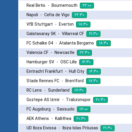
۲۲:۰۰
Real Betis
-
Bournemouth
۲۲:۳۰
Napoli
-
Celta de Vigo
۱۸:۳۰
VfB Stuttgart
-
Everton
۲۱:۳۰
Galatasaray SK
-
Villarreal CF
۱۸:۳۰
FC Schalke 04
-
Atalanta Bergamo
۲۲:۳۰
Valencia CF
-
Newcastle
۱۶:۳۰
Hamburger SV
-
OSC Lille
۱۶:۳۰
Eintracht Frankfurt
-
Hull City
۱۸:۳۰
Stade Rennes FC
-
Brentford
۱۷:۳۰
RC Lens
-
Sunderland
۲۰:۳۰
Goztepe AS Izmir
-
Trabzonspor
۱۷:۰۰
FC Augsburg
-
Sassuolo
۲۰:۳۰
AEK Athens
-
Kallithea
۲۱:۳۰
UD Ibiza Eivissa
-
Ibiza Islas Pitiusas