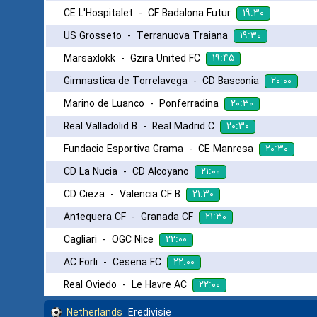
۱۹:۳۰
CE L'Hospitalet
-
CF Badalona Futur
۱۹:۳۰
US Grosseto
-
Terranuova Traiana
۱۹:۴۵
Marsaxlokk
-
Gzira United FC
۲۰:۰۰
Gimnastica de Torrelavega
-
CD Basconia
۲۰:۳۰
Marino de Luanco
-
Ponferradina
۲۰:۳۰
Real Valladolid B
-
Real Madrid C
۲۰:۳۰
Fundacio Esportiva Grama
-
CE Manresa
۲۱:۰۰
CD La Nucia
-
CD Alcoyano
۲۱:۳۰
CD Cieza
-
Valencia CF B
۲۱:۳۰
Antequera CF
-
Granada CF
۲۲:۰۰
Cagliari
-
OGC Nice
۲۲:۰۰
AC Forli
-
Cesena FC
۲۲:۰۰
Real Oviedo
-
Le Havre AC
Netherlands
Eredivisie