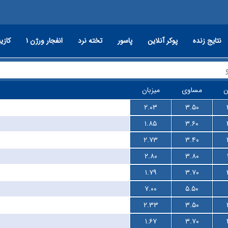
نتایج زنده
پوکر آنلاین
پاسور
تخته نرد
انفجار ورژن ۱
کازین
ن
مساوی
میزبان
۲.۰۳
۳.۵۰
۱.۸۵
۳.۶۰
۲.۷۳
۳.۴۰
۲.۸۰
۳.۸۰
۱.۷۹
۳.۷۰
۷.۰۰
۵.۵۰
۲.۳۳
۳.۵۰
۱.۶۷
۳.۷۰