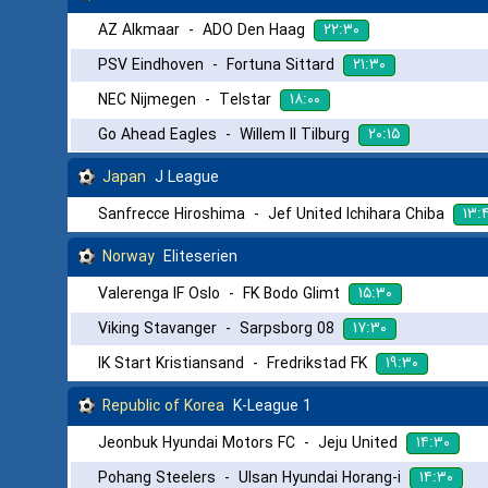
۲۲:۳۰
AZ Alkmaar
-
ADO Den Haag
۲۱:۳۰
PSV Eindhoven
-
Fortuna Sittard
۱۸:۰۰
NEC Nijmegen
-
Telstar
۲۰:۱۵
Go Ahead Eagles
-
Willem II Tilburg
Japan
J League
۱۳:
Sanfrecce Hiroshima
-
Jef United Ichihara Chiba
Norway
Eliteserien
۱۵:۳۰
Valerenga IF Oslo
-
FK Bodo Glimt
۱۷:۳۰
Viking Stavanger
-
Sarpsborg 08
۱۹:۳۰
IK Start Kristiansand
-
Fredrikstad FK
Republic of Korea
K-League 1
۱۴:۳۰
Jeonbuk Hyundai Motors FC
-
Jeju United
۱۴:۳۰
Pohang Steelers
-
Ulsan Hyundai Horang-i