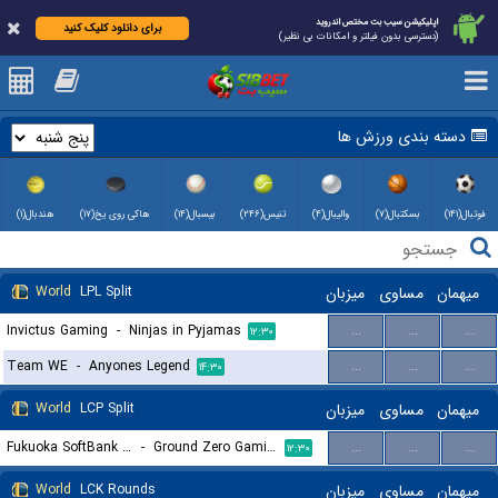
اپلیکیشن سیب بت مختص اندروید
برای دانلود کلیک کنید
(دسترسی بدون فیلتر و امکانات بی نظیر)
دسته بندی ورزش ها
فوتبال(۱۴۱)
بسکتبال(۷)
والیبال(۴)
تنیس(۲۴۶)
بیسبال(۱۴)
هاکی روی یخ(۱۷)
هندبال(۱)
World
LPL Split
میزبان
مساوی
میهمان
Invictus Gaming
-
Ninjas in Pyjamas
...
...
...
۱۲:۳۰
Team WE
-
Anyones Legend
...
...
...
۱۴:۳۰
World
LCP Split
میزبان
مساوی
میهمان
Fukuoka SoftBank Hawks gaming
-
Ground Zero Gaming
...
...
...
۱۲:۳۰
World
LCK Rounds
میزبان
مساوی
میهمان